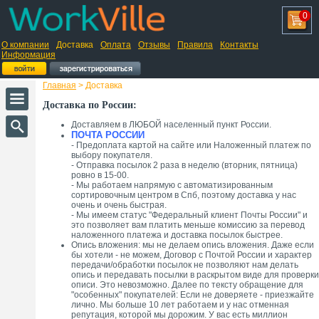
0
О компании
Доставка
Оплата
Отзывы
Правила
Контакты
Информация
Главная
> Доставка
Доставка по России:
Доставляем в ЛЮБОЙ населенный пункт России.
ПОЧТА РОССИИ
- Предоплата картой на сайте или Наложенный платеж по
выбору покупателя.
- Отправка посылок 2 раза в неделю (вторник, пятница)
ровно в 15-00.
- Мы работаем напрямую с автоматизированным
сортировочным центром в Спб, поэтому доставка у нас
очень и очень быстрая.
- Мы имеем статус "Федеральный клиент Почты России" и
это позволяет вам платить меньше комиссию за перевод
наложенного платежа и доставка посылок быстрее.
Опись вложения: мы не делаем опись вложения. Даже если
бы хотели - не можем, Договор с Почтой России и характер
передачи/обработки посылок не позволяют нам делать
опись и передавать посылки в раскрытом виде для проверки
описи. Это невозможно. Далее по тексту обращение для
"особенных" покупателей: Если не доверяете - приезжайте
лично. Мы больше 10 лет работаем и у нас отменная
репутация, которой мы дорожим. У вас есть миллион