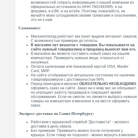
возможностей собрать информацию о нашей компании из
официальных источников по ИНН 7802493995, и на
форумах, и в ВК, и на ютубе. Поэтому, пожалуйста, не
мучайте моих сотрудников своими тревогами и опасениями,
это не к нам.
Самовывоз:
Магазин/склад работает как пункт выдачи интернет заказов.
С возможностью примерки до оплаты.
В магазине нет вешалок с товарами. Вы показываете на
сайте нужный товар/размер и продавец выносит вам его.
В магазине вы можете составить новый заказ на нашем
компьютере. Примерить нужные вещи, отказаться от
ненужных.
Оплата наличными или банковской картой VISA, Master
Card, МИР.
На сайте отображается актуальное состояние по наличию
товаров/размеров с достоверностью 99%.
Перед приездом в магазин
ОБЯЗАТЕЛЬНО НЕОБХОДИМО
оформить заказ на сайте. Заказ ни к чему вас не обязывает,
но упрощает работу продавцов и сокращает время
обслуживания. Если не смогли, но сможете выбрать нужные
товары на компьютере в магазине и на месте оформить
заказ.
Экспресс-доставка по Санкт-Петербургу:
Работаем с курьерской службой "Достависта" - экспресс
доставка в день заказа.
Без примерки. Примерить можно после получения у
курьера. Если товар не подошел - можно вернуть в магазин