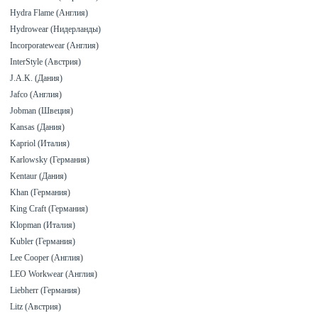
Hydra Flame (Англия)
Hydrowear (Нидерланды)
Incorporatewear (Англия)
InterStyle (Австрия)
J.A.K. (Дания)
Jafco (Англия)
Jobman (Швеция)
Kansas (Дания)
Kapriol (Италия)
Karlowsky (Германия)
Kentaur (Дания)
Khan (Германия)
King Craft (Германия)
Klopman (Италия)
Kubler (Германия)
Lee Cooper (Англия)
LEO Workwear (Англия)
Liebherr (Германия)
Litz (Австрия)