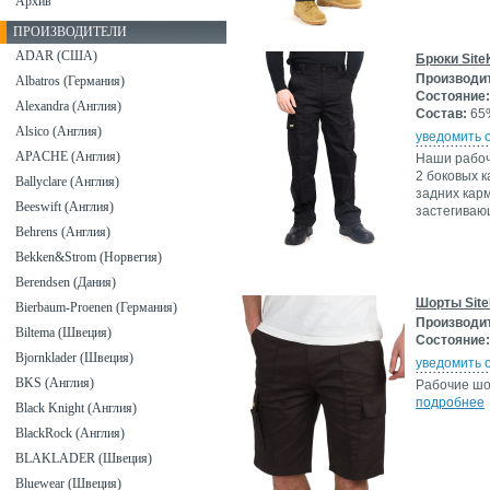
Архив
ПРОИЗВОДИТЕЛИ
ADAR (США)
Брюки Site
Производи
Albatros (Германия)
Состояние:
Alexandra (Англия)
Состав:
65%
Alsico (Англия)
уведомить 
APACHE (Англия)
Наши рабоч
2 боковых к
Ballyclare (Англия)
задних кар
Beeswift (Англия)
застегиваю
Behrens (Англия)
Bekken&Strom (Норвегия)
Berendsen (Дания)
Шорты Site
Bierbaum-Proenen (Германия)
Производи
Biltema (Швеция)
Состояние:
Bjornklader (Швеция)
уведомить 
BKS (Англия)
Рабочие шо
подробнее
Black Knight (Англия)
BlackRock (Англия)
BLAKLADER (Швеция)
Bluewear (Швеция)