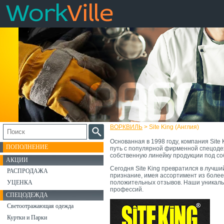
ВОРКВИЛЬ
> Site King (Англия)
Основанная в 1998 году, компания Site
ПОПОЛНЕНИЕ
путь с популярной фирменной спецоде
собственную линейку продукции под с
АКЦИИ
Сегодня Site King превратился в лучш
РАСПРОДАЖА
признание, имея ассортимент из более
УЦЕНКА
положительных отзывов. Наши уникаль
профессий.
СПЕЦОДЕЖДА
Светоотражающая одежда
Куртки и Парки