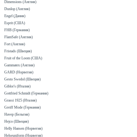
Dimensions (Англия)
Dunlop (Англия)
Engel (Дания)
Esprit (США)
FHB (Германия)
FlamSafe (Англия)
Fort (Англия)
Fristads (Швеция)
Fruit of the Loom (США)
Gammatex (Англия)
GARD (Норвегия)
Gesto Swedol (Швеция)
Giblor's (Италия)
Gottfried Schmidt (Германия)
Grassi 1925 (Италия)
Greiff Mode (Германия)
Havep (Бельгия)
Hejco (Швеция)
Helly Hansen (Норвегия)
Helseuniform (Норвегия)