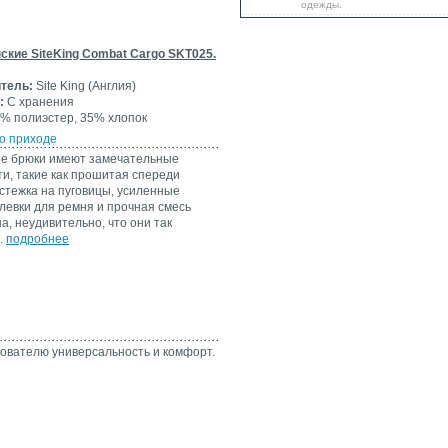
одежды.
ские SiteKing Combat Cargo SKT025.
тель:
Site King (Англия)
:
С хранения
% полиэстер, 35% хлопок
о приходе
ие брюки имеют замечательные
и, такие как прошитая спереди
астежка на пуговицы, усиленные
евки для ремня и прочная смесь
а, неудивительно, что они так
.
подробнее
зователю универсальность и комфорт.