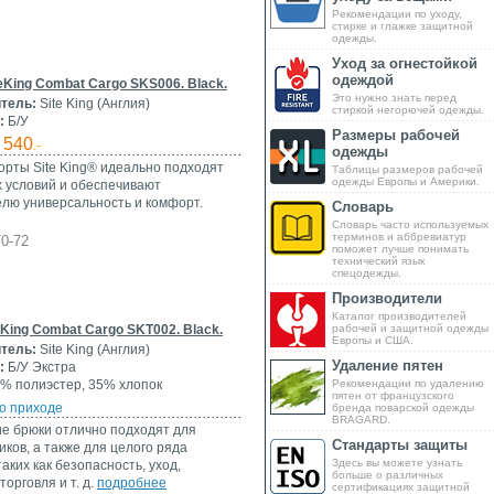
Рекомендации по уходу,
стирке и глажке защитной
одежды.
Уход за огнестойкой
одеждой
eKing Combat Cargo SKS006. Black.
Это нужно знать перед
тель:
Site King (Англия)
стиркой негорючей одежды.
:
Б/У
Размеры рабочей
540
.-
одежды
рты Site King® идеально подходят
Таблицы размеров рабочей
одежды Европы и Америки.
 условий и обеспечивают
лю универсальность и комфорт.
Словарь
Словарь часто используемых
терминов и аббревиатур
70-72
поможет лучше понимать
технический язык
спецодежды.
Производители
Каталог производителей
King Combat Cargo SKT002. Black.
рабочей и защитной одежды
Европы и США.
тель:
Site King (Англия)
Удаление пятен
:
Б/У Экстра
% полиэстер, 35% хлопок
Рекомендации по удалению
пятен от французского
о приходе
бренда поварской одежды
BRAGARD.
е брюки отлично подходят для
Стандарты защиты
ков, а также для целого ряда
Здесь вы можете узнать
таких как безопасность, уход,
больше о различных
торговля и т. д.
подробнее
сертификациях защитной