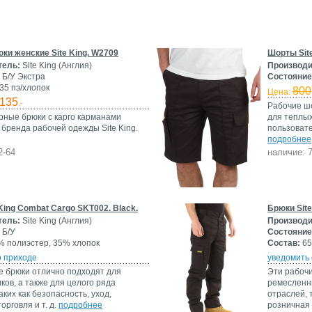
юки женские Site King. W2709
Шорты Sit
тель:
Site King (Англия)
Производи
Б/У Экстра
Состояние
35 пэ/хлопок
800
Цена:
135
.-
Рабочие шо
рные брюки с карго карманами
для теплых
 бренда рабочей одежды Site King.
пользовате
подробнее
2-64
наличие: 
King Combat Cargo SKT002. Black.
Брюки Site
тель:
Site King (Англия)
Производи
Б/У
Состояние
 полиэстер, 35% хлопок
Состав:
65
о приходе
уведомить 
е брюки отлично подходят для
Эти рабочи
ов, а также для целого ряда
ремесленни
аких как безопасность, уход,
отраслей, 
орговля и т. д.
подробнее
розничная 