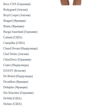
Boco CWS (Германия)
Bodyguard (Англия)
Boyd Cooper (Англия)
Bragard (Франция)
Brams (Франция)
Burgia Sauerland (Германия)
Carhartt (США)
Caterpillar (США)
Chaud Devant (Нидерланды)
Chef Works (Англия)
ClinicDress (Германия)
Cratex (Нидерланды)
DASSY (Бельгия)
De Berkel (Нидерланды)
Decathlon (Франция)
Deltaplus (Франция)
Der Klassiker (Германия)
DeWalt (США)
Dickies (США)