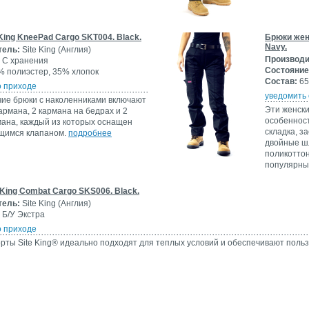
King KneePad Cargo SKT004. Black.
Брюки жен
Navy.
тель:
Site King (Англия)
Производи
С хранения
Состояние
 полиэстер, 35% хлопок
Состав:
65
о приходе
уведомить 
ие брюки с наколенниками включают
Эти женск
армана, 2 кармана на бедрах и 2
особенност
мана, каждый из которых оснащен
складка, з
щимся клапаном.
подробнее
двойные шл
поликоттон
популярны
King Combat Cargo SKS006. Black.
тель:
Site King (Англия)
Б/У Экстра
о приходе
рты Site King® идеально подходят для теплых условий и обеспечивают поль