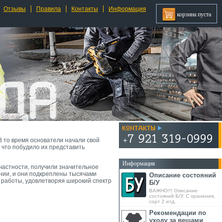
Отзывы
Правила
Контакты
Информация
корзина пуста
В то время основатели начали свой
что побудило их представить
Информация
 частности, получили значительное
ании, и они подкреплены тысячами
Описание состояний
 работы, удовлетворяя широкий спектр
Б/У
ВАЖНО!!! Описание
состояний Б/У, С хранения,
сорт 2 итд.
Рекомендации по
уходу за вещами