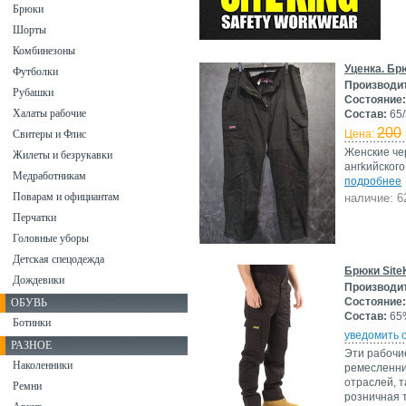
Брюки
Шорты
Комбинезоны
Уценка. Бр
Футболки
Производи
Рубашки
Состояние:
Халаты рабочие
Состав:
65/
200
Свитеры и Флис
Цена:
Женские че
Жилеты и безрукавки
ангkийского
Медработникам
подробнее
Поварам и официантам
наличие: 6
Перчатки
Головные уборы
Детская спецодежда
Брюки Site
Дождевики
Производи
Состояние:
ОБУВЬ
Состав:
65%
Ботинки
уведомить 
РАЗНОЕ
Эти рабочи
Наколенники
ремесленник
отраслей, т
Ремни
розничная т