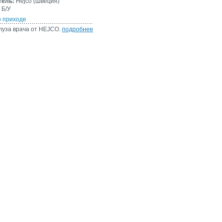
тель:
Hejco (Швеция)
Б/У
о приходе
луза врача от HEJCO.
подробнее