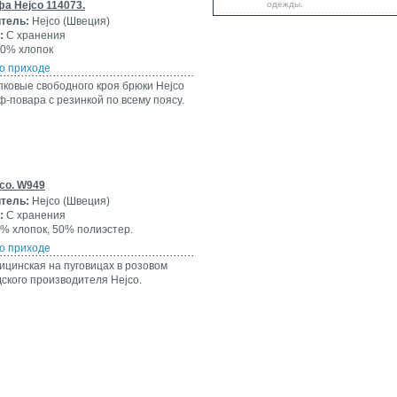
а Hejco 114073.
одежды.
тель:
Hejco (Швеция)
:
С хранения
0% хлопок
о приходе
пковые свободного кроя брюки Hejco
-повара с резинкой по всему поясу.
co. W949
тель:
Hejco (Швеция)
:
С хранения
% хлопок, 50% полиэстер.
о приходе
ицинская на пуговицах в розовом
ского производителя Hejco.