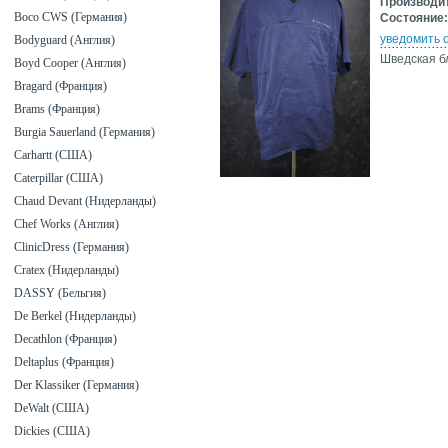
Производи
Boco CWS (Германия)
Состояние:
уведомить 
Bodyguard (Англия)
Шведская б
Boyd Cooper (Англия)
Bragard (Франция)
Brams (Франция)
Burgia Sauerland (Германия)
Carhartt (США)
Caterpillar (США)
Chaud Devant (Нидерланды)
Chef Works (Англия)
ClinicDress (Германия)
Cratex (Нидерланды)
DASSY (Бельгия)
De Berkel (Нидерланды)
Decathlon (Франция)
Deltaplus (Франция)
Der Klassiker (Германия)
DeWalt (США)
Dickies (США)