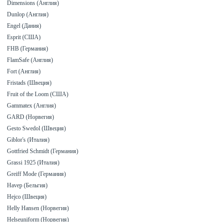
Dimensions (Англия)
Dunlop (Англия)
Engel (Дания)
Esprit (США)
FHB (Германия)
FlamSafe (Англия)
Fort (Англия)
Fristads (Швеция)
Fruit of the Loom (США)
Gammatex (Англия)
GARD (Норвегия)
Gesto Swedol (Швеция)
Giblor's (Италия)
Gottfried Schmidt (Германия)
Grassi 1925 (Италия)
Greiff Mode (Германия)
Havep (Бельгия)
Hejco (Швеция)
Helly Hansen (Норвегия)
Helseuniform (Норвегия)