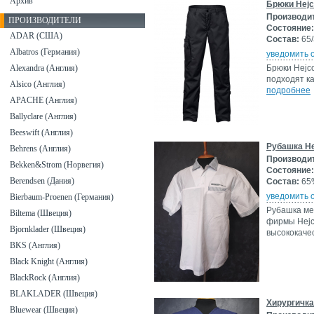
Архив
Брюки Hejc
Производи
ПРОИЗВОДИТЕЛИ
Состояние:
ADAR (США)
Состав:
65/
Albatros (Германия)
уведомить 
Alexandra (Англия)
Брюки Hejc
подходят к
Alsico (Англия)
подробнее
APACHE (Англия)
Ballyclare (Англия)
Beeswift (Англия)
Рубашка He
Behrens (Англия)
Производи
Bekken&Strom (Норвегия)
Состояние:
Berendsen (Дания)
Состав:
65%
уведомить 
Bierbaum-Proenen (Германия)
Рубашка ме
Biltema (Швеция)
фирмы Hejc
Bjornklader (Швеция)
высококаче
BKS (Англия)
Black Knight (Англия)
BlackRock (Англия)
BLAKLADER (Швеция)
Хирургичк
Bluewear (Швеция)