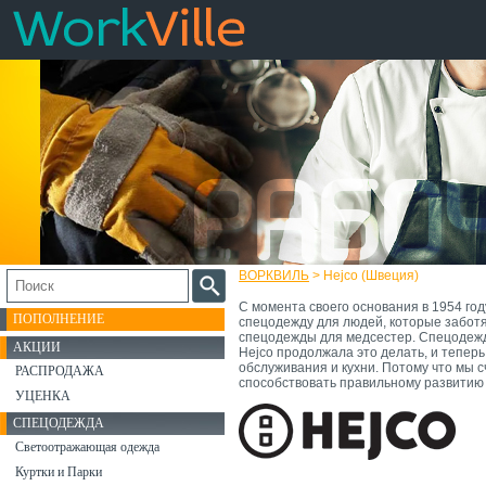
ВОРКВИЛЬ
> Hejco (Швеция)
С момента своего основания в 1954 го
ПОПОЛНЕНИЕ
спецодежду для людей, которые заботят
спецодежды для медсестер. Спецодежда
АКЦИИ
Hejco продолжала это делать, и теперь
обслуживания и кухни. Потому что мы 
РАСПРОДАЖА
способствовать правильному развитию
УЦЕНКА
СПЕЦОДЕЖДА
Светоотражающая одежда
Куртки и Парки