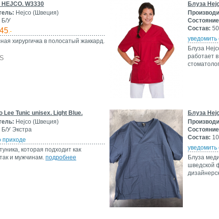
а HEJCO. W3330
Блуза Hejc
тель:
Hejco (Швеция)
Производи
Б/У
Состояние
Состав:
50
45
.-
уведомить 
ная хирургичка в полосатый жаккард.
Блуза Hejc
работает в
XS
стоматолог
 Lee Tunic unisex. Light Blue.
Блуза Hejc
тель:
Hejco (Швеция)
Производи
Б/У Экстра
Состояние
Состав:
10
о приходе
уведомить 
уника, которая подходит как
так и мужчинам.
подробнее
Блуза меди
шведской 
дизайнерск