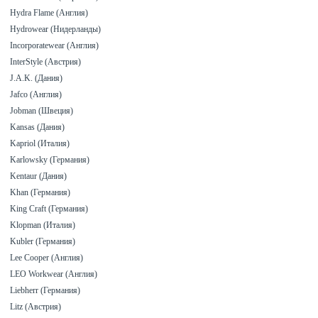
Hydra Flame (Англия)
Hydrowear (Нидерланды)
Incorporatewear (Англия)
InterStyle (Австрия)
J.A.K. (Дания)
Jafco (Англия)
Jobman (Швеция)
Kansas (Дания)
Kapriol (Италия)
Karlowsky (Германия)
Kentaur (Дания)
Khan (Германия)
King Craft (Германия)
Klopman (Италия)
Kubler (Германия)
Lee Cooper (Англия)
LEO Workwear (Англия)
Liebherr (Германия)
Litz (Австрия)