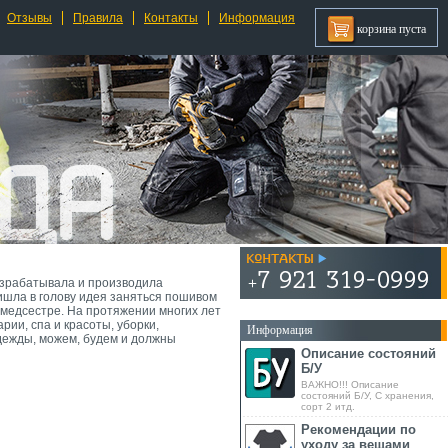
Отзывы
Правила
Контакты
Информация
корзина пуста
разрабатывала и производила
ришла в голову идея заняться пошивом
медсестре. На протяжении многих лет
рии, спа и красоты, уборки,
Информация
одежды, можем, будем и должны
Описание состояний
Б/У
ВАЖНО!!! Описание
состояний Б/У, С хранения,
сорт 2 итд.
Рекомендации по
уходу за вещами