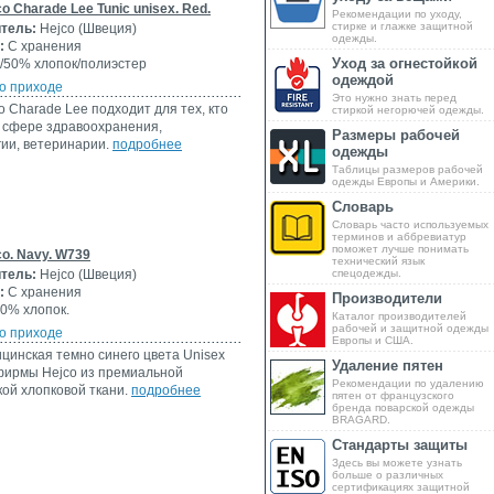
o Charade Lee Tunic unisex. Red.
Рекомендации по уходу,
стирке и глажке защитной
тель:
Hejco (Швеция)
одежды.
:
С хранения
Уход за огнестойкой
/50% хлопок/полиэстер
одеждой
о приходе
Это нужно знать перед
o Charade Lee подходит для тех, кто
стиркой негорючей одежды.
 сфере здравоохранения,
Размеры рабочей
ии, ветеринарии.
подробнее
одежды
Таблицы размеров рабочей
одежды Европы и Америки.
Словарь
Словарь часто используемых
терминов и аббревиатур
поможет лучше понимать
o. Navy. W739
технический язык
тель:
Hejco (Швеция)
спецодежды.
:
С хранения
Производители
0% хлопок.
Каталог производителей
рабочей и защитной одежды
о приходе
Европы и США.
цинская темно синего цвета Unisex
Удаление пятен
фирмы Hejco из премиальной
Рекомендации по удалению
ой хлопковой ткани.
подробнее
пятен от французского
бренда поварской одежды
BRAGARD.
Стандарты защиты
Здесь вы можете узнать
больше о различных
сертификациях защитной