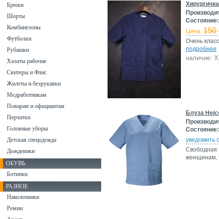
Хирургичк
Брюки
Производи
Шорты
Состояние:
Комбинезоны
150
Цена:
Футболки
Очень класс
подробнее
Рубашки
наличие: 
Халаты рабочие
Свитеры и Флис
Жилеты и безрукавки
Медработникам
Поварам и официантам
Блуза Hejco
Перчатки
Производи
Головные уборы
Состояние:
Детская спецодежда
уведомить 
Свободная т
Дождевики
женщинам, 
ОБУВЬ
Ботинки
РАЗНОЕ
Наколенники
Ремни