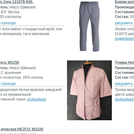
o Jona 121078-940.
Брюки шеф
тель:
Hejco (Швеция)
Производи
Б/У Экстра
Состояние
35 пэ/хлопок
Состав:
10
о приходе
уведомить 
o Jona имеют стандартный крой, они
Легкие хло
ак женщинам, так и мужчинам.
114073 шеф
подробнее
jco. W1156
Туника Hej
тель:
Hejco (Швеция)
Производи
С хранения
Состояние
 полиэстер, 35% хлопок.
Состав:
50
о приходе
уведомить 
дицинская белая мужская шведской
Туника мед
o из премиальной
цвете швед
ственной ткани.
подробнее
подробнее
а мужская HEJCO. W3326