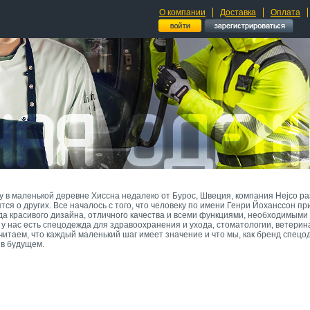
О компании
Доставка
Оплата
ду в маленькой деревне Хиссна недалеко от Бурос, Швеция, компания Hejco 
ся о других. Все началось с того, что человеку по имени Генри Йоханссон п
 красивого дизайна, отличного качества и всеми функциями, необходимыми 
 у нас есть спецодежда для здравоохранения и ухода, стоматологии, ветерина
считаем, что каждый маленький шаг имеет значение и что мы, как бренд спец
 в будущем.