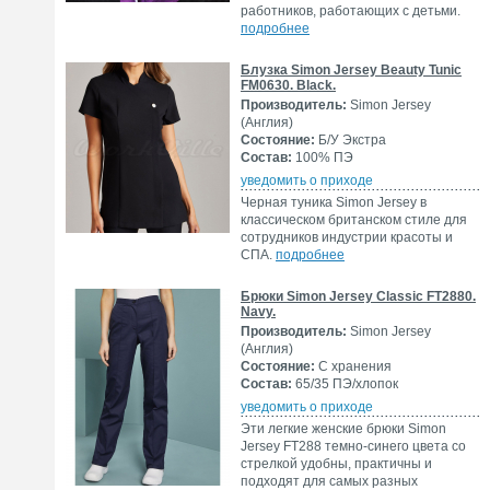
работников, работающих с детьми.
подробнее
Блузка Simon Jersey Beauty Tunic
FM0630. Black.
Производитель:
Simon Jersey
(Англия)
Состояние:
Б/У Экстра
Состав:
100% ПЭ
уведомить о приходе
Черная туника Simon Jersey в
классическом британском стиле для
сотрудников индустрии красоты и
СПА.
подробнее
Брюки Simon Jersey Classic FT2880.
Navy.
Производитель:
Simon Jersey
(Англия)
Состояние:
С хранения
Состав:
65/35 ПЭ/хлопок
уведомить о приходе
Эти легкие женские брюки Simon
Jersey FT288 темно-синего цвета со
стрелкой удобны, практичны и
подходят для самых разных