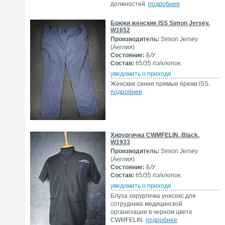
должностей.
подробнее
Брюки женские ISS Simon Jersey.
W1652
Производитель:
Simon Jersey
(Англия)
Состояние:
Б/У
Состав:
65/35 пэ/хлопок
уведомить о приходе
Женские синие прямые брюки ISS.
подробнее
Хирургичка CWMFELIN. Black.
W1933
Производитель:
Simon Jersey
(Англия)
Состояние:
Б/У
Состав:
65/35 пэ/хлопок
уведомить о приходе
Блуза хирургичка унисекс для
сотрудника медицинской
организации в черном цвете
CWMFELIN.
подробнее