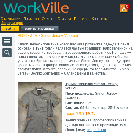
0
О компании
Доставка
Оплата
Отзывы
Правила
Контакты
Информация
ВОРКВИЛЬ
> Simon Jersey (Англия)
Simon Jersey - поистине классическая британская одежда. Бренд
основан в 1971 году и является частью традиции, направленной на
удовлетворение требований современного работника. По нашему
признанию, мы поклонники универсальных классических образов,
уникально британских и практичных. Simon Jersey - это индустрия
красоты и спа, корпоративная деловая одежда, здравоохранение/
стоматология, а также, различные сферы гостеприимства. Simon
Jersey (Великобритания) – баланс цены и качества.
Туника женская Simon Jersey.
W1021
Производитель:
Simon Jersey
(Англия)
Состояние:
Б/У
Состав:
65% полиэстер, 35% хлопок.
390
180
Цена:
.-
Туника женская, профессиональная
одежда английского производителя
simon jersey.
подробнее