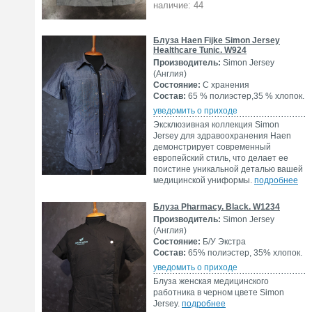
наличие: 44
Блуза Haen Fijke Simon Jersey
Healthcare Tunic. W924
Производитель:
Simon Jersey
(Англия)
Состояние:
С хранения
Состав:
65 % полиэстер,35 % хлопок.
уведомить о приходе
Эксклюзивная коллекция Simon
Jersey для здравоохранения Haen
демонстрирует современный
европейский стиль, что делает ее
поистине уникальной деталью вашей
медицинской униформы.
подробнее
Блуза Pharmacy. Black. W1234
Производитель:
Simon Jersey
(Англия)
Состояние:
Б/У Экстра
Состав:
65% полиэстер, 35% хлопок.
уведомить о приходе
Блуза женская медицинского
работника в черном цвете Simon
Jersey.
подробнее