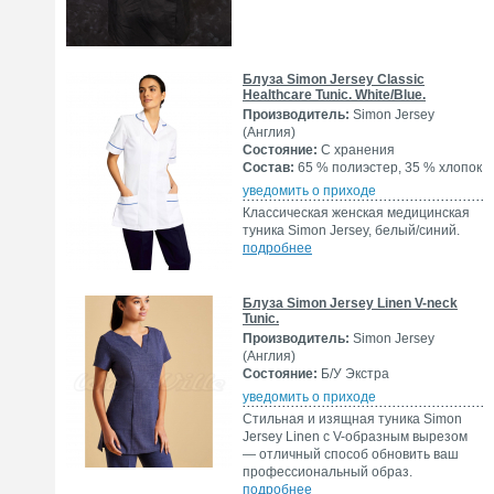
Блуза Simon Jersey Classic
Healthcare Tunic. White/Blue.
Производитель:
Simon Jersey
(Англия)
Состояние:
С хранения
Состав:
65 % полиэстер, 35 % хлопок
уведомить о приходе
Классическая женская медицинская
туника Simon Jersey, белый/синий.
подробнее
Блуза Simon Jersey Linen V-neck
Tunic.
Производитель:
Simon Jersey
(Англия)
Состояние:
Б/У Экстра
уведомить о приходе
Стильная и изящная туника Simon
Jersey Linen с V-образным вырезом
— отличный способ обновить ваш
профессиональный образ.
подробнее