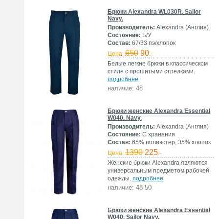
Брюки Alexandra WL030R. Sailor
Navy.
Производитель:
Alexandra (Англия)
Состояние:
Б/У
Состав:
67/33 пэ/хлопок
650
90
Цена:
.-
Белые легкие брюки в классическом
стиле с прошитыми стрелками.
подробнее
наличие: 48
Брюки женские Alexandra Essential
W040. Navy.
Производитель:
Alexandra (Англия)
Состояние:
С хранения
Состав:
65% полиэстер, 35% хлопок
1390
225
Цена:
.-
Женские брюки Alexandra являются
универсальным предметом рабочей
одежды.
подробнее
наличие: 48-50
Брюки женские Alexandra Essential
W040. Sailor Navy.