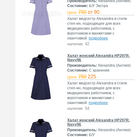
Производитель:
Alexandra (Англия)
Состояние:
Б/У Экстра
750
от 90
Цена:
.-
Халат медсестр Alexandra в стиле
степ-ин, подходящее для всех
медицинских работников, с
воротником и манжетами с
окантовкой.
подробнее
наличие: 42
Халат женский Alexandra HP297R.
Navy/W.
Производитель:
Alexandra (Англия)
Состояние:
С хранения
750
225
Цена:
.-
Халат медсестр Alexandra в стиле
степ-ин, подходящее для всех
медицинских работников, с
воротником и манжетами с
окантовкой.
подробнее
наличие: 54
Халат женский Alexandra HP297R.
Navy/W.
Производитель:
Alexandra (Англия)
Состояние:
Б/У