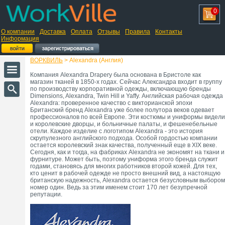
0
О компании
Доставка
Оплата
Отзывы
Правила
Контакты
Информация
ВОРКВИЛЬ
> Alexandra (Англия)
Компания Alexandra Drapery была основана в Бристоле как
магазин тканей в 1850-х годах. Сейчас Александра входит в группу
по производству корпоративной одежды, включающую бренды
Dimensions, Alexandra, Twin Hill и Yaffy. Английская рабочая одежда
Alexandra: проверенное качество с викторианской эпохи
Британский бренд Alexandra уже более полутора веков одевает
профессионалов по всей Европе. Эти костюмы и униформы видели
и королевские дворцы, и больничные палаты, и фешенебельные
отели. Каждое изделие с логотипом Alexandra - это история
скрупулезного английского подхода. Особой гордостью компании
остается королевский знак качества, полученный еще в XIX веке.
Сегодня, как и тогда, на фабриках Alexandra не экономят на ткани и
фурнитуре. Может быть, поэтому униформа этого бренда служит
годами, становясь для многих работников второй кожей. Для тех,
кто ценит в рабочей одежде не просто внешний вид, а настоящую
британскую надежность, Alexandra остается безусловным выбором
номер один. Ведь за этим именем стоит 170 лет безупречной
репутации.