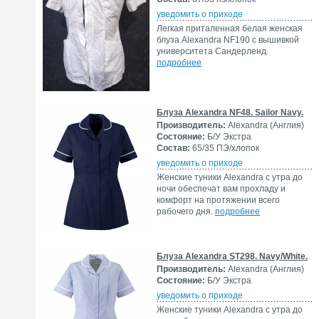
уведомить о приходе
Легкая приталенная белая женская
блуза Alexandra NF190 с вышивкой
университета Сандерленд.
подробнее
Блуза Alexandra NF48. Sailor Navy.
Производитель:
Alexandra (Англия)
Состояние:
Б/У Экстра
Состав:
65/35 ПЭ/хлопок
уведомить о приходе
Женские туники Alexandra с утра до
ночи обеспечат вам прохладу и
комфорт на протяжении всего
рабочего дня.
подробнее
Блуза Alexandra ST298. Navy/White.
Производитель:
Alexandra (Англия)
Состояние:
Б/У Экстра
уведомить о приходе
Женские туники Alexandra с утра до