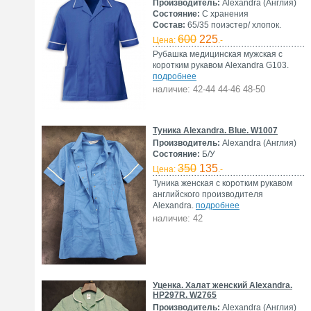
Производитель:
Alexandra (Англия)
Состояние:
С хранения
Состав:
65/35 поиэстер/ хлопок.
600
225
Цена:
.-
Рубашка медицинская мужская с
коротким рукавом Alexandra G103.
подробнее
наличие: 42-44 44-46 48-50
Туника Alexandra. Blue. W1007
Производитель:
Alexandra (Англия)
Состояние:
Б/У
350
135
Цена:
.-
Туника женская с коротким рукавом
английского производителя
Alexandra.
подробнее
наличие: 42
Уценка. Халат женский Alexandra.
HP297R. W2765
Производитель:
Alexandra (Англия)