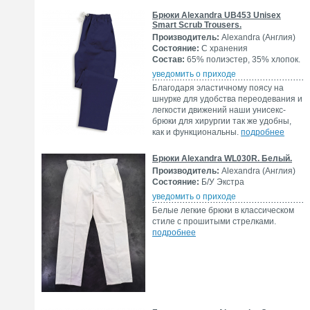
Брюки Alexandra UB453 Unisex
Smart Scrub Trousers.
Производитель:
Alexandra (Англия)
Состояние:
С хранения
Состав:
65% полиэстер, 35% хлопок.
уведомить о приходе
Благодаря эластичному поясу на
шнурке для удобства переодевания и
легкости движений наши унисекс-
брюки для хирургии так же удобны,
как и функциональны.
подробнее
Брюки Alexandra WL030R. Белый.
Производитель:
Alexandra (Англия)
Состояние:
Б/У Экстра
уведомить о приходе
Белые легкие брюки в классическом
стиле с прошитыми стрелками.
подробнее