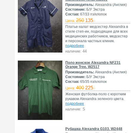
Производитель:
Alexandra (Англия)
Состояние:
Б/У Экстра
Состав:
67/33 пэ/хлопок
250
135
Цена:
.-
Платье-халат медсестер Alexandra в
стиле степ-ин, подходящее для всех
медицинских работников, медсестер
и персонала частных клиник.
подробнее
наличие: 44
Поло женское Alexandra NF231
Orange Tree. W2517
Производитель:
Alexandra (Англия)
Состояние:
Б/У Экстра
Состав:
65/35 пэ/хлопок
400
225
Цена:
.-
Женская футболка-поло с коротким
рукавом Alexandra зеленого цвета.
подробнее
наличие: S
Рубашка Alexandra G103. W2448