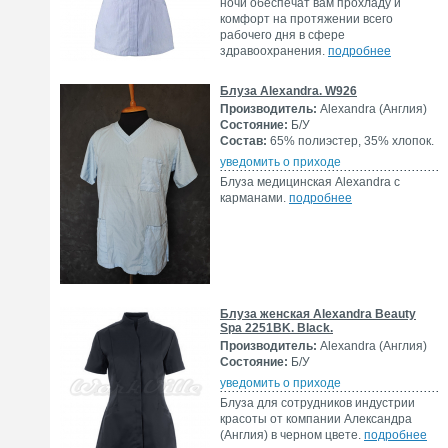
ночи обеспечат вам прохладу и
комфорт на протяжении всего
рабочего дня в сфере
здравоохранения.
подробнее
Блуза Alexandra. W926
Производитель:
Alexandra (Англия)
Состояние:
Б/У
Состав:
65% полиэстер, 35% хлопок.
уведомить о приходе
Блуза медицинская Alexandra с
карманами.
подробнее
Блуза женская Alexandra Beauty
Spa 2251BK. Black.
Производитель:
Alexandra (Англия)
Состояние:
Б/У
уведомить о приходе
Блуза для сотрудников индустрии
красоты от компании Александра
(Англия) в черном цвете.
подробнее