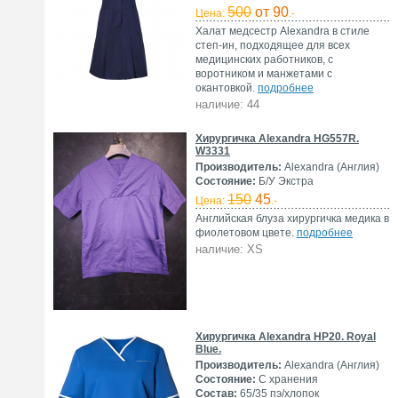
500
от 90
Цена:
.-
Халат медсестр Alexandra в стиле
степ-ин, подходящее для всех
медицинских работников, с
воротником и манжетами с
окантовкой.
подробнее
наличие: 44
Хирургичка Alexandra HG557R.
W3331
Производитель:
Alexandra (Англия)
Состояние:
Б/У Экстра
150
45
Цена:
.-
Английская блуза хирургичка медика в
фиолетовом цвете.
подробнее
наличие: XS
Хирургичка Alexandra HP20. Royal
Blue.
Производитель:
Alexandra (Англия)
Состояние:
С хранения
Состав:
65/35 пэ/хлопок