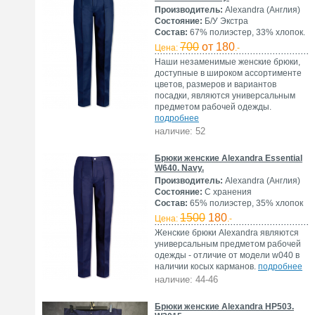
Производитель:
Alexandra (Англия)
Состояние:
Б/У Экстра
Состав:
67% полиэстер, 33% хлопок.
700
от 180
Цена:
.-
Наши незаменимые женские брюки,
доступные в широком ассортименте
цветов, размеров и вариантов
посадки, являются универсальным
предметом рабочей одежды.
подробнее
наличие: 52
Брюки женские Alexandra Essential
W640. Navy.
Производитель:
Alexandra (Англия)
Состояние:
С хранения
Состав:
65% полиэстер, 35% хлопок
1500
180
Цена:
.-
Женские брюки Alexandra являются
универсальным предметом рабочей
одежды - отличие от модели w040 в
наличии косых карманов.
подробнее
наличие: 44-46
Брюки женские Alexandra HP503.