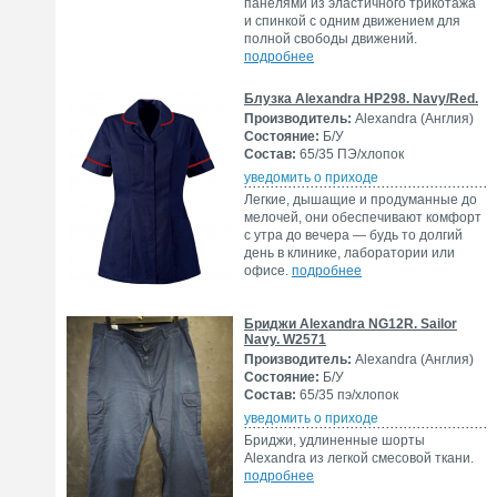
панелями из эластичного трикотажа
и спинкой с одним движением для
полной свободы движений.
подробнее
Блузка Alexandra HP298. Navy/Red.
Производитель:
Alexandra (Англия)
Состояние:
Б/У
Состав:
65/35 ПЭ/хлопок
уведомить о приходе
Легкие, дышащие и продуманные до
мелочей, они обеспечивают комфорт
с утра до вечера — будь то долгий
день в клинике, лаборатории или
офисе.
подробнее
Бриджи Alexandra NG12R. Sailor
Navy. W2571
Производитель:
Alexandra (Англия)
Состояние:
Б/У
Состав:
65/35 пэ/хлопок
уведомить о приходе
Бриджи, удлиненные шорты
Alexandra из легкой смесовой ткани.
подробнее