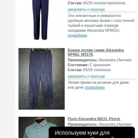
Состав:
65/35 полиэстер/хлопок.
уведомить о приходе
Эти элегантные и невероятно
удобные женские брюки с эластичной
талией и зашитыми спереди
складками Alexandra NF962U.
подробнее
Брюки легкие синие Alexandra
NF962. W3176
Производитель:
Alexandra (Англия)
Состояние:
С хранения
Состав:
65/35 пэ/хлопок
уведомить о приходе
Легкие брюки на резинке для дома
или дачи.
подробнее
Поло Alexandra W231. Petrol.
Производитель:
Alexandra (Англия)
Состояние:
С хранения
Используем куки для
Состав:
65/35 пэ/хлопок