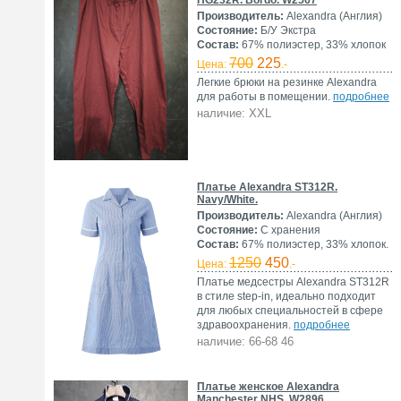
HG232R. Bordo. W2567
Производитель:
Alexandra (Англия)
Состояние:
Б/У Экстра
Состав:
67% полиэстер, 33% хлопок
700
225
Цена:
.-
Легкие брюки на резинке Alexandra
для работы в помещении.
подробнее
наличие: XXL
Платье Alexandra ST312R.
Navy/White.
Производитель:
Alexandra (Англия)
Состояние:
С хранения
Состав:
67% полиэстер, 33% хлопок.
1250
450
Цена:
.-
Платье медсестры Alexandra ST312R
в стиле step-in, идеально подходит
для любых специальностей в сфере
здравоохранения.
подробнее
наличие: 66-68 46
Платье женское Alexandra
Manchester NHS. W2896