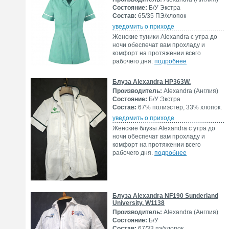
Состояние:
Б/У Экстра
Состав:
65/35 ПЭ/хлопок
уведомить о приходе
Женские туники Alexandra с утра до
ночи обеспечат вам прохладу и
комфорт на протяжении всего
рабочего дня.
подробнее
Блуза Alexandra HP363W.
Производитель:
Alexandra (Англия)
Состояние:
Б/У Экстра
Состав:
67% полиэстер, 33% хлопок.
уведомить о приходе
Женские блузы Alexandra с утра до
ночи обеспечат вам прохладу и
комфорт на протяжении всего
рабочего дня.
подробнее
Блуза Alexandra NF190 Sunderland
University. W1138
Производитель:
Alexandra (Англия)
Состояние:
Б/У
Состав:
67/33 пэ/хлопок