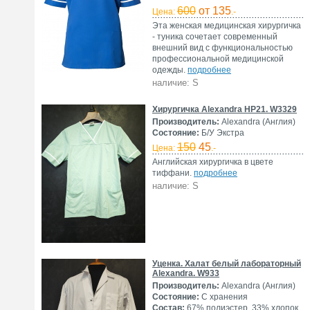
600
от 135
Цена:
.-
Эта женская медицинская хирургичка
- туника сочетает современный
внешний вид с функциональностью
профессиональной медицинской
одежды.
подробнее
наличие: S
Хирургичка Alexandra HP21. W3329
Производитель:
Alexandra (Англия)
Состояние:
Б/У Экстра
150
45
Цена:
.-
Английская хирургичка в цвете
тиффани.
подробнее
наличие: S
Уценка. Халат белый лабораторный
Alexandra. W933
Производитель:
Alexandra (Англия)
Состояние:
С хранения
Состав:
67% полиэстер, 33% хлопок.