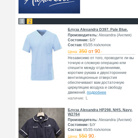
1
2
Блуза Alexandra D397. Pale Blue.
Производитель:
Alexandra (Англия)
Состояние:
Б/У
Состав:
65/35 пэ/хлопок
350
от 90
Цена:
.-
Независимо от того, проводите ли вы
точную и сложную операцию или
спешите между отделениями,
короткие рукава и двухсторонние
вентиляционные отверстия
обеспечивают вам достаточную
циркуляцию воздуха и свободу
движений.
подробнее
наличие: L
Блуза Alexandra HP298. NHS. Navy.
W2764
Производитель:
Alexandra (Англия)
Состояние:
Б/У
Состав:
65/35 пэ/хлопок
550
90
Цена:
.-