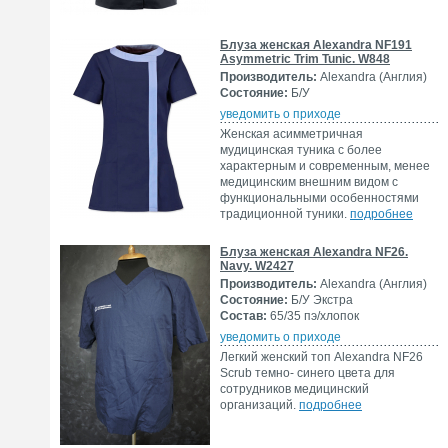
Блуза женская Alexandra NF191
Asymmetric Trim Tunic. W848
Производитель:
Alexandra (Англия)
Состояние:
Б/У
уведомить о приходе
Женская асимметричная
мудицинская туника с более
характерным и современным, менее
медицинским внешним видом с
функциональными особенностями
традиционной туники.
подробнее
Блуза женская Alexandra NF26.
Navy. W2427
Производитель:
Alexandra (Англия)
Состояние:
Б/У Экстра
Состав:
65/35 пэ/хлопок
уведомить о приходе
Легкий женский топ Alexandra NF26
Scrub темно- синего цвета для
сотрудников медицинский
организаций.
подробнее