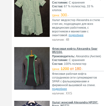
Состояние:
С хранения
Состав:
67 % полиэстер, 33 %
хлопок.
300
Цена:
.-
Халат медсестер Alexandra в стиле
степ-ин, подходящее для всех
медицинских работников, с
воротником и манжетами с
окантовкой.
подробнее
наличие: 48
Флисовая кофта Alexandra Spar
WU104.
Производитель:
Alexandra (Англия)
Состояние:
С хранения
Состав:
100% полиэстер
1200
от 180
Цена:
.-
Флисовая рабочая кофта
сотрудников сети супермаркетов
SPAR c фальшкарманами и
фирменной вышивкой на спине.
подробнее
наличие: XXS
Халат женский Alexandra HP297.
Navy. W2771