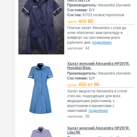
Производитель:
Alexandra (Англия)
Состояние:
Б/У
Состав:
67/33 полиэстер/хлопок
400
90
Цена:
.-
Платье-халат Alexandra с утра до
ночи обеспечат вам прохладу и
комфорт на протяжении всего
рабочего дня.
подробнее
наличие: 44
Халат женский Alexandra HP297R.
Hospital Blue.
Производитель:
Alexandra (Англия)
Состояние:
Б/У
450
от 90
Цена:
.-
Халат медсестр Alexandra в стиле
степ-ин, подходящее для всех
медицинских работников, с
воротником и манжетами с
окантовкой.
подробнее
наличие: 38
Халат женский Alexandra HP297R.
Lilac/W.