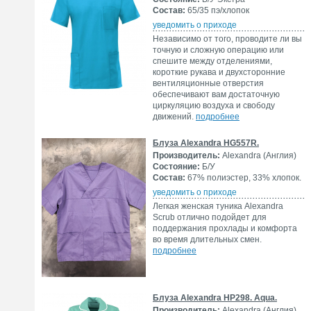
Состав:
65/35 пэ/хлопок
уведомить о приходе
Независимо от того, проводите ли вы
точную и сложную операцию или
спешите между отделениями,
короткие рукава и двухсторонние
вентиляционные отверстия
обеспечивают вам достаточную
циркуляцию воздуха и свободу
движений.
подробнее
Блуза Alexandra HG557R.
Производитель:
Alexandra (Англия)
Состояние:
Б/У
Состав:
67% полиэстер, 33% хлопок.
уведомить о приходе
Легкая женская туника Alexandra
Scrub отлично подойдет для
поддержания прохлады и комфорта
во время длительных смен.
подробнее
Блуза Alexandra HP298. Aqua.
Производитель:
Alexandra (Англия)