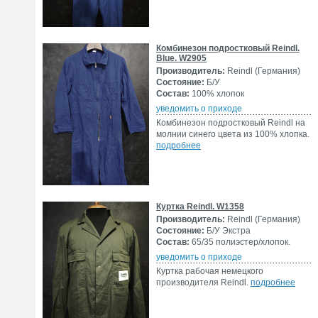
Комбинезон подростковый Reindl.
Blue. W2905
Производитель:
Reindl (Германия)
Состояние:
Б/У
Состав:
100% хлопок
уведомить о приходе
Комбинезон подростковый Reindl на
молнии синего цвета из 100% хлопка.
подробнее
Куртка Reindl. W1358
Производитель:
Reindl (Германия)
Состояние:
Б/У Экстра
Состав:
65/35 полиэстер/хлопок.
уведомить о приходе
Куртка рабочая немецкого
производителя Reindl.
подробнее