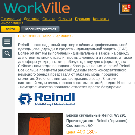
0
О компании
Доставка
Оплата
Отзывы
Правила
Контакты
Информация
ВОРКВИЛЬ
> Reindl (Германия)
Reindl — ваш надежный партнер в области профессиональной
одежды, спецодежды и средств индивидуальной защиты (СИЗ).
Более 60 лет мы выполняем индивидуальные заказы на одежду
для строительной отрасли , промышленности и торговли, а также
для сферы ухода , а также рабочую одежду для сферы отдыха.
Сейчас к нам редко попадают образцы из новых коллекий Reindl.
Все больше предметы рабочей одежды этого консервативного
немецкого бренда представляют образец моды прошлого
столетия. Это очень винтажные красивые вещи. Знатоки
винтажной моды очень хорошо знакомы в этим брендом. И конечно
- немецкое качество прошлого столетия просто безупречно.
Брюки сигнальные Reindl. W3291
Производитель:
Reindl (Германия)
Состояние:
Б/У
400
180
Цена:
.-