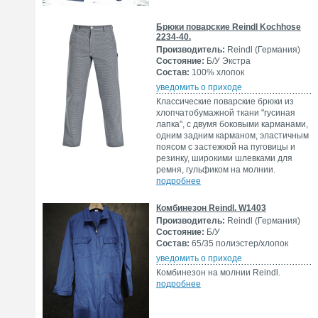
Брюки поварские Reindl Kochhose
2234-40.
Производитель:
Reindl (Германия)
Состояние:
Б/У Экстра
Состав:
100% хлопок
уведомить о приходе
Классические поварские брюки из
хлопчатобумажной ткани "гусиная
лапка", с двумя боковыми карманами,
одним задним карманом, эластичным
поясом с застежкой на пуговицы и
резинку, широкими шлевками для
ремня, гульфиком на молнии.
подробнее
Комбинезон Reindl. W1403
Производитель:
Reindl (Германия)
Состояние:
Б/У
Состав:
65/35 полиэстер/хлопок
уведомить о приходе
Комбинезон на молнии Reindl.
подробнее