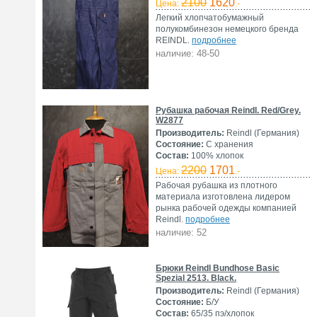
2100
1620
Цена:
.-
Легкий хлопчатобумажный
полукомбинезон немецкого бренда
REINDL.
подробнее
наличие: 48-50
Рубашка рабочая Reindl. Red/Grey.
W2877
Производитель:
Reindl (Германия)
Состояние:
С хранения
Состав:
100% хлопок
2200
1701
Цена:
.-
Рабочая рубашка из плотного
материала изготовлена лидером
рынка рабочей одежды компанией
Reindl.
подробнее
наличие: 52
Брюки Reindl Bundhose Basic
Spezial 2513. Black.
Производитель:
Reindl (Германия)
Состояние:
Б/У
Состав:
65/35 пэ/хлопок