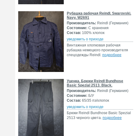
Рубашка рабочая Reindl. Swarovski.
Navy. W2691
Производитель:
Reindl (Германия)
Состояние:
С хранения
Состав:
100% хлопок
уведомить о приходе
Винтажная хлопковая рабочая
рубашка немецкого производителя
спецодежды Reindl.
подробнее
Уценка. Брюки Reindl Bundhose
Basic Spezial 2513. Black.
Производитель:
Reindl (Германия)
Состояние:
Б/У
Состав:
65/35 пэ/хлопок
уведомить о приходе
Брюки Reindl Bundhose Basic Spezial
2513 черного цвета.
подробнее