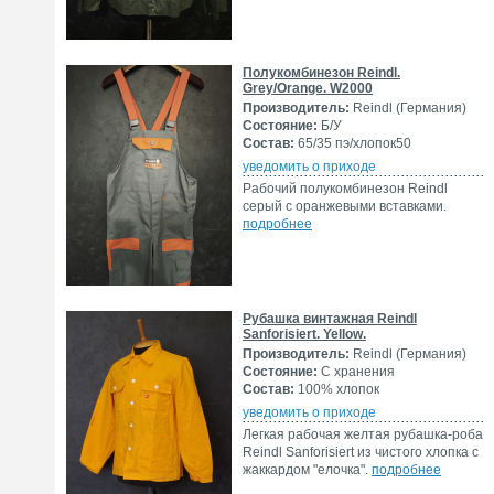
Полукомбинезон Reindl.
Grey/Orange. W2000
Производитель:
Reindl (Германия)
Состояние:
Б/У
Состав:
65/35 пэ/хлопок50
уведомить о приходе
Рабочий полукомбинезон Reindl
серый с оранжевыми вставками.
подробнее
Рубашка винтажная Reindl
Sanforisiert. Yellow.
Производитель:
Reindl (Германия)
Состояние:
С хранения
Состав:
100% хлопок
уведомить о приходе
Легкая рабочая желтая рубашка-роба
Reindl Sanforisiert из чистого хлопка с
жаккардом "елочка".
подробнее