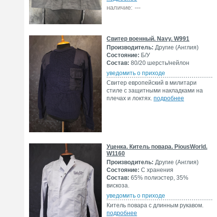
наличие: ---
Свитер военный. Navy. W991
Производитель:
Другие (Англия)
Состояние:
Б/У
Состав:
80/20 шерсть/нейлон
уведомить о приходе
Свитер европейский в милитари
стиле с защитными накладками на
плечах и локтях.
подробнее
Уценка. Китель повара. PiousWorld.
W1160
Производитель:
Другие (Англия)
Состояние:
С хранения
Состав:
65% полиэстер, 35%
вискоза.
уведомить о приходе
Китель повара с длинным рукавом.
подробнее