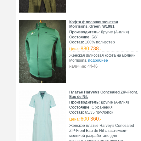
Кофта флисовая женская
Morrisons. Green. W1981
Производитель:
Другие (Англия)
Состояние:
Б/У
Состав:
100% полиэстер
880
738
Цена:
.-
Женская флисовая кофта на молнии
Morrisons.
подробнее
наличие: 44-46
Платье Harveys Concealed ZIP-Front.
Eau de Nil.
Производитель:
Другие (Англия)
Состояние:
С хранения
Состав:
65/35 пэ/хлопок
600
360
Цена:
.-
Женское платье Harvey's Concealed
ZIP-Front Eau de Nil с застежкой-
молнией разработано для
удовлетворения практических