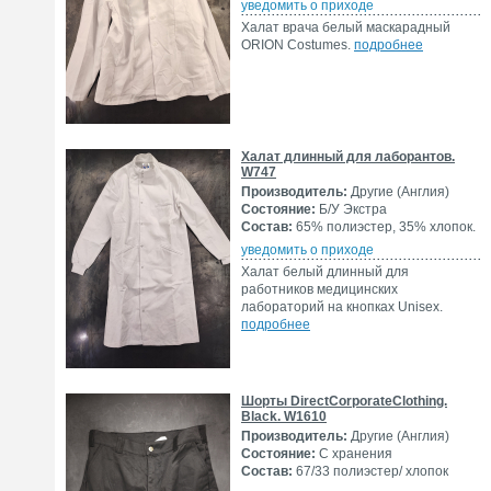
уведомить о приходе
Xалат врача белый маскарадный
ORION Costumes.
подробнее
Халат длинный для лаборантов.
W747
Производитель:
Другие (Англия)
Состояние:
Б/У Экстра
Состав:
65% полиэстер, 35% хлопок.
уведомить о приходе
Халат белый длинный для
работников медицинских
лабораторий на кнопках Unisex.
подробнее
Шорты DirectCorporateClothing.
Black. W1610
Производитель:
Другие (Англия)
Состояние:
С хранения
Состав:
67/33 полиэстер/ хлопок