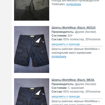
похода английского производителя
Trekmates.
подробнее
Шорты WorkWear. Black. W2525
Производитель:
Другие (Англия)
Состояние:
Б/У
Состав:
65% полиэстер, 35%хлопок
уведомить о приходе
Шорты рабочие чёрные WorkWear с
накладными карго карманами.
подробнее
Шорты WorkWear. Black. W638.
Производитель:
Другие (Англия)
Состояние:
С хранения
Состав:
65% полиэстер, 35%хлопок
уведомить о приходе
Шорты рабочие чёрные WorkWear с