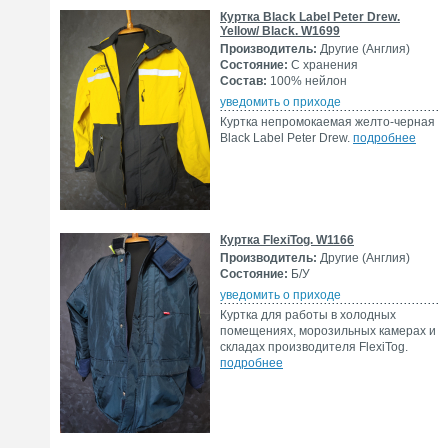
Куртка Black Label Peter Drew.
Yellow/ Black. W1699
Производитель:
Другие (Англия)
Состояние:
С хранения
Состав:
100% нейлон
уведомить о приходе
Куртка непромокаемая желто-черная
Black Label Peter Drew.
подробнее
Куртка FlexiTog. W1166
Производитель:
Другие (Англия)
Состояние:
Б/У
уведомить о приходе
Куртка для работы в холодных
помещениях, морозильных камерах и
складах производителя FlexiTog.
подробнее