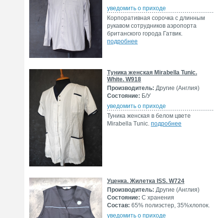
уведомить о приходе
Корпоративная сорочка с длинным
рукавом сотрудников аэропорта
британского города Гатвик.
подробнее
Туника женская Mirabella Tunic.
White. W918
Производитель:
Другие (Англия)
Состояние:
Б/У
уведомить о приходе
Туника женская в белом цвете
Mirabella Tunic.
подробнее
Уценка. Жилетка ISS. W724
Производитель:
Другие (Англия)
Состояние:
С хранения
Состав:
65% полиэстер, 35%хлопок.
уведомить о приходе