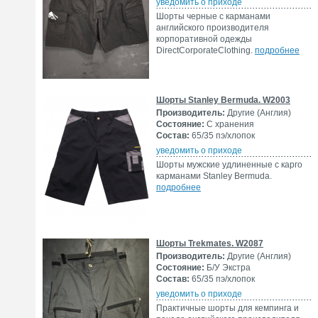
уведомить о приходе
Шорты черные с карманами
английского производителя
корпоративной одежды
DirectCorporateClothing.
подробнее
Шорты Stanley Bermuda. W2003
Производитель:
Другие (Англия)
Состояние:
С хранения
Состав:
65/35 пэ/хлопок
уведомить о приходе
Шорты мужские удлиненные с карго
карманами Stanley Bermuda.
подробнее
Шорты Trekmates. W2087
Производитель:
Другие (Англия)
Состояние:
Б/У Экстра
Состав:
65/35 пэ/хлопок
уведомить о приходе
Практичные шорты для кемпинга и