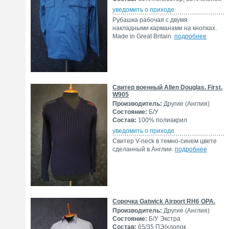
уведомить о приходе
Рубашка рабочая с двумя
накладными карманами на кнопках.
Made in Great Britain.
подробнее
Свитер военный Allen Douglas. First.
W905
Производитель:
Другие (Англия)
Состояние:
Б/У
Состав:
100% полиакрил
уведомить о приходе
Свитер V-neck в темно-синем цвете
сделанный в Англии.
подробнее
Сорочка Gatwick Airport RH6 OPA.
Производитель:
Другие (Англия)
Состояние:
Б/У Экстра
Состав:
65/35 ПЭ/хлопок