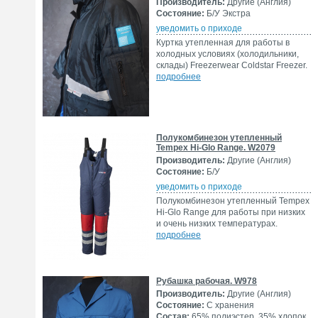
Производитель:
Другие (Англия)
Состояние:
Б/У Экстра
уведомить о приходе
Куртка утепленная для работы в
холодных условиях (холодильники,
склады) Freezerwear Coldstar Freezer.
подробнее
Полукомбинезон утепленный
Tempex Hi-Glo Range. W2079
Производитель:
Другие (Англия)
Состояние:
Б/У
уведомить о приходе
Полукомбинезон утепленный Tempex
Hi-Glo Range для работы при низких
и очень низких температурах.
подробнее
Рубашка рабочая. W978
Производитель:
Другие (Англия)
Состояние:
С хранения
Состав:
65% полиэстер, 35% хлопок.