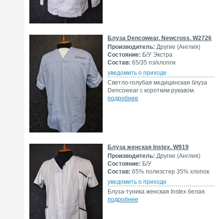
Блуза Dencowear. Newcross. W2726
Производитель:
Другие (Англия)
Состояние:
Б/У Экстра
Состав:
65/35 пэ/хлопок
уведомить о приходе
Светло-голубая медицинская блуза
Dencowear с коротким рукавом.
подробнее
Блуза женская Instex. W919
Производитель:
Другие (Англия)
Состояние:
Б/У
Состав:
65% полиэстер 35% хлопок
уведомить о приходе
Блуза-туника женская Instex белая.
подробнее