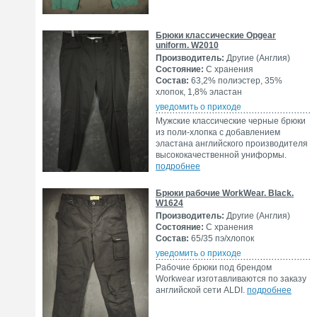
Брюки классические Opgear
uniform. W2010
Производитель:
Другие (Англия)
Состояние:
С хранения
Состав:
63,2% полиэстер, 35%
хлопок, 1,8% эластан
уведомить о приходе
Мужские классические черные брюки
из поли-хлопка с добавлением
эластана английского производителя
высококачественной униформы.
подробнее
Брюки рабочие WorkWear. Black.
W1624
Производитель:
Другие (Англия)
Состояние:
С хранения
Состав:
65/35 пэ/хлопок
уведомить о приходе
Рабочие брюки под брендом
Workwear изготавливаются по заказу
английской сети ALDI.
подробнее