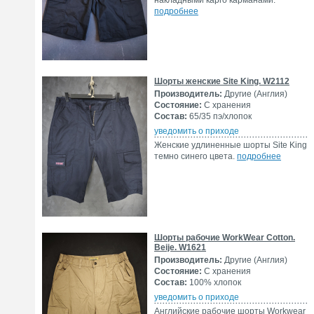
накладными карго карманами.
подробнее
Шорты женские Site King. W2112
Производитель:
Другие (Англия)
Состояние:
С хранения
Состав:
65/35 пэ/хлопок
уведомить о приходе
Женские удлиненные шорты Site King
темно синего цвета.
подробнее
Шорты рабочие WorkWear Cotton.
Beije. W1621
Производитель:
Другие (Англия)
Состояние:
С хранения
Состав:
100% хлопок
уведомить о приходе
Английские рабочие шорты Workwear