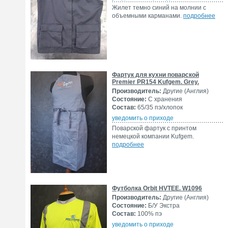
Жилет темно синий на молнии c
объемными карманами.
подробнее
Фартук для кухни поварской
Premier PR154 Kufgem. Grey.
Производитель:
Другие (Англия)
Состояние:
С хранения
Состав:
65/35 пэ/хлопок
уведомить о приходе
Поварской фартук с принтом
немецкой компании Kufgem.
подробнее
Футболка Orbit HVTEE. W1096
Производитель:
Другие (Англия)
Состояние:
Б/У Экстра
Состав:
100% пэ
уведомить о приходе