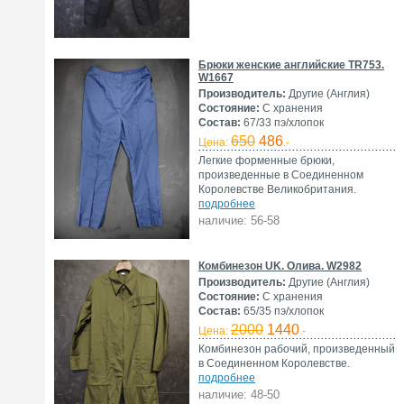
Брюки женские английские TR753.
W1667
Производитель:
Другие (Англия)
Состояние:
С хранения
Состав:
67/33 пэ/хлопок
650
486
Цена:
.-
Легкие форменные брюки,
произведенные в Соединенном
Королевстве Великобритания.
подробнее
наличие: 56-58
Комбинезон UK. Олива. W2982
Производитель:
Другие (Англия)
Состояние:
С хранения
Состав:
65/35 пэ/хлопок
2000
1440
Цена:
.-
Комбинезон рабочий, произведенный
в Соединенном Королевстве.
подробнее
наличие: 48-50