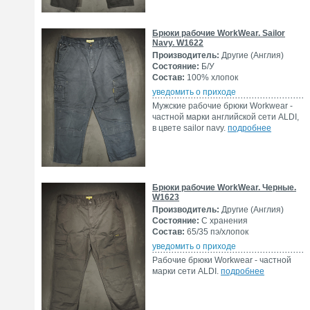
Брюки рабочие WorkWear. Sailor
Navy. W1622
Производитель:
Другие (Англия)
Состояние:
Б/У
Состав:
100% хлопок
уведомить о приходе
Мужские рабочие брюки Workwear -
частной марки английской сети ALDI,
в цвете sailor navy.
подробнее
Брюки рабочие WorkWear. Черные.
W1623
Производитель:
Другие (Англия)
Состояние:
С хранения
Состав:
65/35 пэ/хлопок
уведомить о приходе
Рабочие брюки Workwear - частной
марки сети ALDI.
подробнее