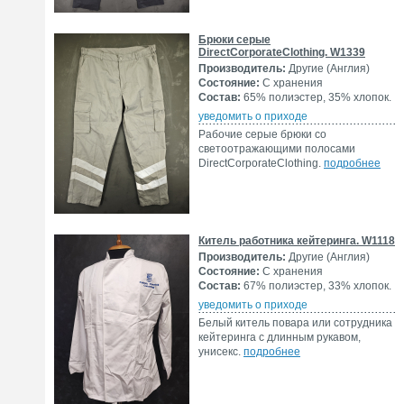
Брюки серые
DirectCorporateClothing. W1339
Производитель:
Другие (Англия)
Состояние:
С хранения
Состав:
65% полиэстер, 35% хлопок.
уведомить о приходе
Рабочие серые брюки со
светоотражающими полосами
DirectCorporateClothing.
подробнее
Китель работника кейтеринга. W1118
Производитель:
Другие (Англия)
Состояние:
С хранения
Состав:
67% полиэстер, 33% хлопок.
уведомить о приходе
Белый китель повара или сотрудника
кейтеринга с длинным рукавом,
унисекс.
подробнее