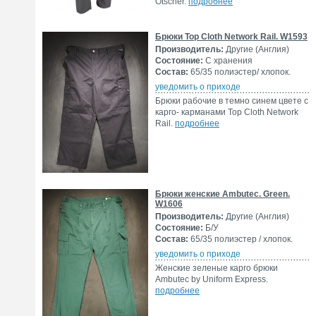
Otscher.
подробнее
Брюки Top Cloth Network Rail. W1593
Производитель:
Другие (Англия)
Состояние:
С хранения
Состав:
65/35 полиэстер/ хлопок.
уведомить о приходе
Брюки рабочие в темно синем цвете с
карго- карманами Top Cloth Network
Rail.
подробнее
Брюки женские Ambutec. Green.
W1606
Производитель:
Другие (Англия)
Состояние:
Б/У
Состав:
65/35 полиэстер / хлопок.
уведомить о приходе
Женские зеленые карго брюки
Ambutec by Uniform Express.
подробнее