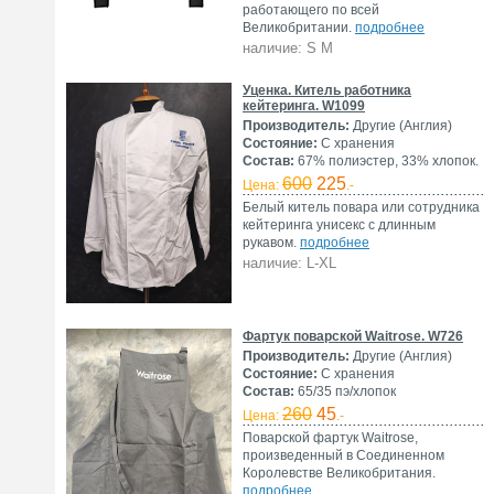
работающего по всей
Великобритании.
подробнее
наличие: S M
Уценка. Китель работника
кейтеринга. W1099
Производитель:
Другие (Англия)
Состояние:
С хранения
Состав:
67% полиэстер, 33% хлопок.
600
225
Цена:
.-
Белый китель повара или сотрудника
кейтеринга унисекс с длинным
рукавом.
подробнее
наличие: L-XL
Фартук поварской Waitrose. W726
Производитель:
Другие (Англия)
Состояние:
С хранения
Состав:
65/35 пэ/хлопок
260
45
Цена:
.-
Поварской фартук Waitrose,
произведенный в Соединенном
Королевстве Великобритания.
подробнее