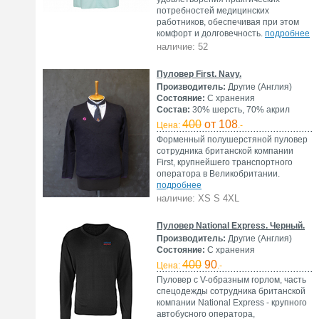
потребностей медицинских
работников, обеспечивая при этом
комфорт и долговечность.
подробнее
наличие: 52
Пуловер First. Navy.
Производитель:
Другие (Англия)
Состояние:
С хранения
Состав:
30% шерсть, 70% акрил
400
от 108
Цена:
.-
Форменный полушерстяной пуловер
сотрудника британской компании
First, крупнейшего транспортного
оператора в Великобритании.
подробнее
наличие: XS S 4XL
Пуловер National Express. Черный.
Производитель:
Другие (Англия)
Состояние:
С хранения
400
90
Цена:
.-
Пуловер с V-образным горлом, часть
спецодежды сотрудника британской
компании National Express - крупного
автобусного оператора,