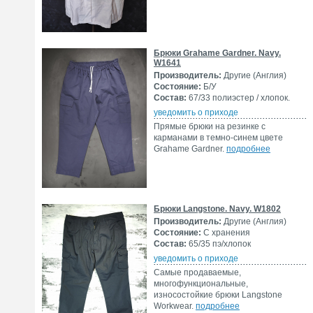
Брюки Grahame Gardner. Navy.
W1641
Производитель:
Другие (Англия)
Состояние:
Б/У
Состав:
67/33 полиэстер / хлопок.
уведомить о приходе
Прямые брюки на резинке с
карманами в темно-синем цвете
Grahame Gardner.
подробнее
Брюки Langstone. Navy. W1802
Производитель:
Другие (Англия)
Состояние:
С хранения
Состав:
65/35 пэ/хлопок
уведомить о приходе
Самые продаваемые,
многофункциональные,
износостойкие брюки Langstone
Workwear.
подробнее