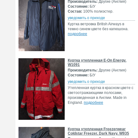
Производитель:
Другие (Англия)
Состояние:
Б/У
Состав:
100% полиэстер.
уведомить о приходе
Куртка ветровка British Airways в
темно синем цвете без капюшона.
подробнее
Куртка утепленная E-On Energy.
W1091
Производитель:
Другие (Англия)
Состояние:
Б/У
уведомить о приходе
Утепленная куртка в красном цвете с
светоотражающими полосами,
произведенная в Англии. Made in
England.
подробнее
Куртка утепленная Freezerwear
Coldstar Freezer. Dark Navy. W935