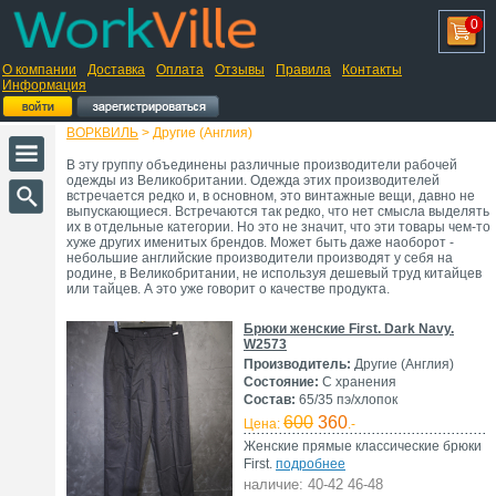
0
О компании
Доставка
Оплата
Отзывы
Правила
Контакты
Информация
ВОРКВИЛЬ
> Другие (Англия)
В эту группу объединены различные производители рабочей
одежды из Великобритании. Одежда этих производителей
встречается редко и, в основном, это винтажные вещи, давно не
выпускающиеся. Встречаются так редко, что нет смысла выделять
их в отдельные категории. Но это не значит, что эти товары чем-то
хуже других именитых брендов. Может быть даже наоборот -
небольшие английские производители производят у себя на
родине, в Великобритании, не используя дешевый труд китайцев
или тайцев. А это уже говорит о качестве продукта.
Брюки женские First. Dark Navy.
W2573
Производитель:
Другие (Англия)
Состояние:
С хранения
Состав:
65/35 пэ/хлопок
600
360
Цена:
.-
Женские прямые классические брюки
First.
подробнее
наличие: 40-42 46-48