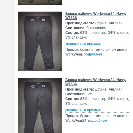
Брюки рабочие Workwear24. Navy.
W1636
Производитель:
Другие (Англия)
Состояние:
С хранения
Состав:
63% полиэстер, 34% хлопок,
3% спандекс
уведомить о приходе
Прямые брюки в темно-синем цвете
WorkWear.
подробнее
Брюки рабочие Workwear24. Navy.
W1636
Производитель:
Другие (Англия)
Состояние:
Б/У
Состав:
63% полиэстер, 34% хлопок,
3% спандекс
уведомить о приходе
Прямые брюки в темно-синем цвете
WorkWear24.
подробнее