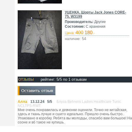
УЦЕНКА. Шорты Jack Jones CORE-
75. W3199
Производитель:
Другие
Состояние:
С хранения
400
180
Цена:
.-
наличие: 54
рейтинг:
5
/5 по
1
отзывам
ОТЗЫВЫ
Алла
13.12.24
5
/
5
Блуза Behrens Ladies Healthcare Tunic
NCLTPS-RWT.
Мне очень понравилась и девчонки оценили. Точно не китайская,
здесь и ткань лучше и сшито идеально. Пришло очень быстро.
Упаковано в коробку. Ребята вы молодцы, спасибо вам большое! На
озоне и вб такое не купишь.