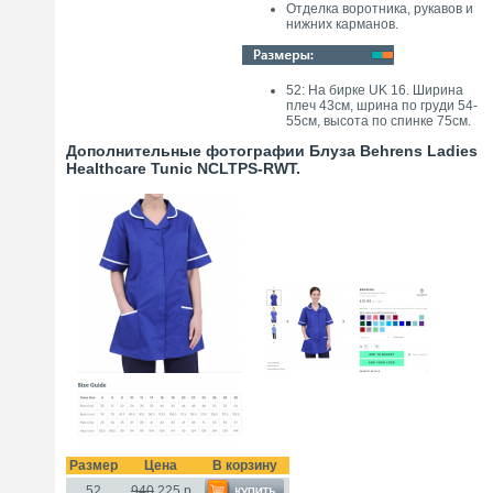
Отделка воротника, рукавов и
нижних карманов.
52: На бирке UK 16. Ширина
плеч 43см, шрина по груди 54-
55см, высота по спинке 75см.
Дополнительные фотографии Блуза Behrens Ladies
Healthcare Tunic NCLTPS-RWT.
Размер
Цена
В корзину
52
940
225
р.