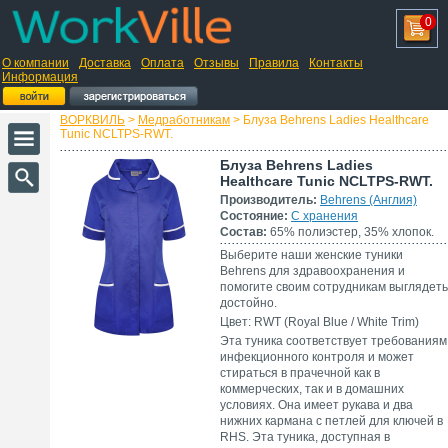
0
О компании
Доставка
Оплата
Отзывы
Правила
Контакты
Информация
ВОРКВИЛЬ
>
Медработникам
> Блуза Behrens Ladies Healthcare
Tunic NCLTPS-RWT.
Блуза Behrens Ladies
Healthcare Tunic NCLTPS-RWT.
Производитель:
Behrens (Англия)
Состояние:
С хранения
Состав:
65% полиэстер, 35% хлопок.
Выберите наши женские туники
Behrens для здравоохранения и
помогите своим сотрудникам выглядеть
достойно.
Цвет: RWT (Royal Blue / White Trim)
Эта туника соответствует требованиям
инфекционного контроля и может
стираться в прачечной как в
коммерческих, так и в домашних
условиях. Она имеет рукава и два
нижних кармана с петлей для ключей в
RHS. Эта туника, доступная в