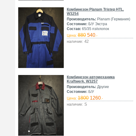
Комбинезон Planam Tristep HTL.
W3254
Производитель:
Planam (Германия)
Состояние:
Б/У Экстра
Состав:
65/35 пэ/хлопок
880
540
Цена:
.-
наличие: 42
Комбинезон автомеханика
Kraftwerk. W3257
Производитель:
Другие
Состояние:
Б/У
1800
1260
Цена:
.-
наличие: S