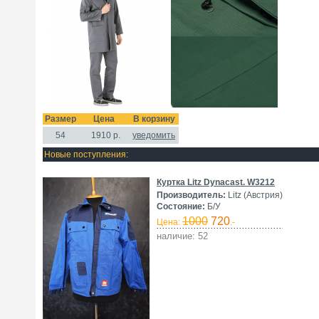
Размер
Цена
В корзину
54
1910
р.
уведомить
Новые поступления:
Куртка Litz Dynacast. W3212
Производитель:
Litz (Австрия)
Состояние:
Б/У
1000
720
Цена:
.-
наличие: 52