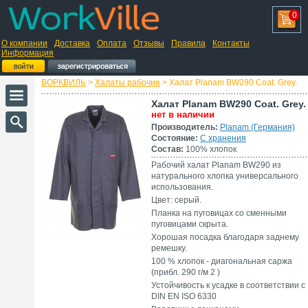
0
О компании
Доставка
Оплата
Отзывы
Правила
Контакты
Информация
ВОРКВИЛЬ
>
Халаты рабочие
> Халат Planam BW290 Coat. Grey.
Халат Planam BW290 Coat. Grey.
нет в наличии
Производитель:
Planam (Германия)
Состояние:
С хранения
Состав:
100% хлопок
Рабочий халат Planam BW290 из
натурального хлопка универсального
использования.
Цвет: серый.
Планка на пуговицах со сменными
пуговицами скрыта.
Хорошая посадка благодаря заднему
ремешку.
100 % хлопок - диагональная саржа
(прибл. 290 г/м 2 )
Устойчивость к усадке в соответствии с
DIN EN ISO 6330