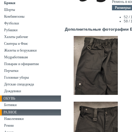
Ремень в ко
Брюки
Шорты
Комбинезоны
52 /
58 /
Футболки
Дополнительные фотографии Бр
Рубашки
Халаты рабочие
Свитеры и Флис
Жилеты и безрукавки
Медработникам
Поварам и официантам
Перчатки
Головные уборы
Детская спецодежда
Дождевики
ОБУВЬ
Ботинки
РАЗНОЕ
Наколенники
Ремни