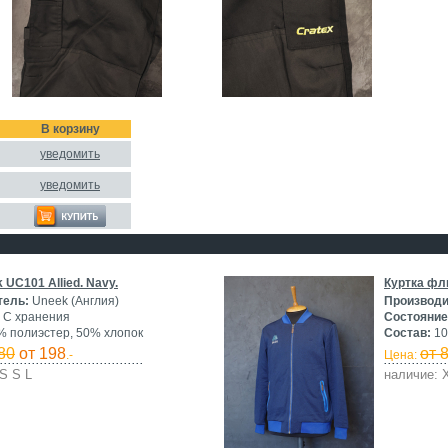
В корзину
уведомить
уведомить
 UC101 Allied. Navy.
Куртка фли
тель:
Uneek (Англия)
Производи
С хранения
Состояние
 полиэстер, 50% хлопок
Состав:
10
80
от 198
от 
.-
Цена:
S S L
наличие: 