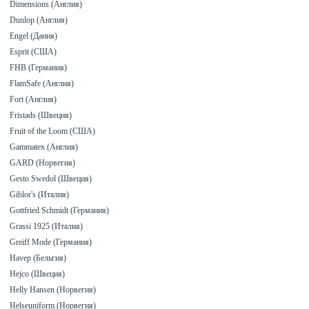
Dimensions (Англия)
Dunlop (Англия)
Engel (Дания)
Esprit (США)
FHB (Германия)
FlamSafe (Англия)
Fort (Англия)
Fristads (Швеция)
Fruit of the Loom (США)
Gammatex (Англия)
GARD (Норвегия)
Gesto Swedol (Швеция)
Giblor's (Италия)
Gottfried Schmidt (Германия)
Grassi 1925 (Италия)
Greiff Mode (Германия)
Havep (Бельгия)
Hejco (Швеция)
Helly Hansen (Норвегия)
Helseuniform (Норвегия)