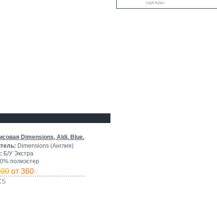
одежды.
совая Dimensions, Aldi. Blue.
тель:
Dimensions (Англия)
:
Б/У Экстра
0% полиэстер
800
от 360
.-
XS