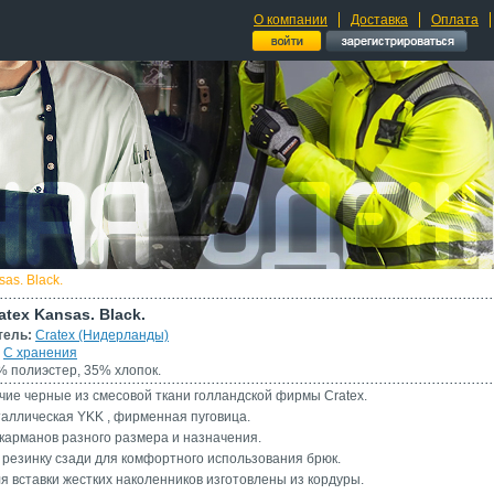
О компании
Доставка
Оплата
as. Black.
tex Kansas. Black.
тель:
Cratex (Нидерланды)
С хранения
 полиэстер, 35% хлопок.
чие черные из смесовой ткани голландской фирмы Cratex.
аллическая YKK , фирменная пуговица.
карманов разного размера и назначения.
 резинку сзади для комфортного использования брюк.
я вставки жестких наколенников изготовлены из кордуры.