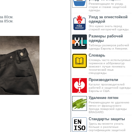
Рекомендации по уходу,
стирке и глажке защитной
одежды.
Уход за огнестойкой
ва 80см.
ва 85см.
одеждой
Это нужно знать перед
стиркой негорючей одежды.
Размеры рабочей
одежды
Таблицы размеров рабочей
одежды Европы и Америки.
Словарь
Словарь часто используемых
терминов и аббревиатур
поможет лучше понимать
технический язык
спецодежды.
Производители
Каталог производителей
рабочей и защитной одежды
Европы и США.
Удаление пятен
Рекомендации по удалению
пятен от французского
бренда поварской одежды
BRAGARD.
Стандарты защиты
Здесь вы можете узнать
больше о различных
сертификациях защитной