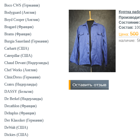
Boco CWS (Германия)
Куртка раб
Bodyguard (Англия)
Производи
Boyd Cooper (Англия)
Состояние:
Bragard (Франция)
Состав:
100
500
Brams (Франция)
Цена:
наличие: 5
Burgia Sauerland (Германия)
Carhartt (США)
Caterpillar (США)
Chaud Devant (Нидерланды)
Chef Works (Англия)
ClinicDress (Германия)
Cratex (Нидерланды)
DASSY (Бельгия)
De Berkel (Нидерланды)
Decathlon (Франция)
Deltaplus (Франция)
Der Klassiker (Германия)
DeWalt (США)
Dickies (США)