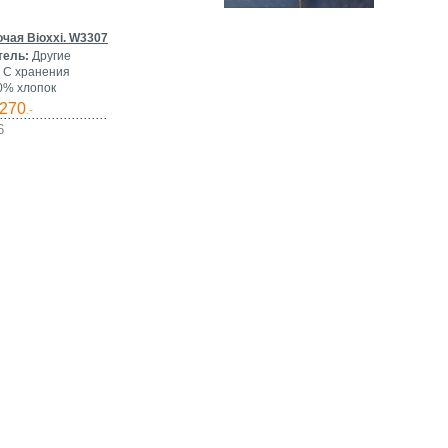
очая Bioxxi. W3307
тель:
Другие
С хранения
% хлопок
270
.-
6