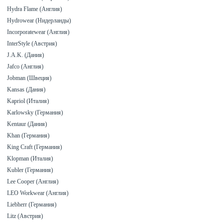
Hydra Flame (Англия)
Hydrowear (Нидерланды)
Incorporatewear (Англия)
InterStyle (Австрия)
J.A.K. (Дания)
Jafco (Англия)
Jobman (Швеция)
Kansas (Дания)
Kapriol (Италия)
Karlowsky (Германия)
Kentaur (Дания)
Khan (Германия)
King Craft (Германия)
Klopman (Италия)
Kubler (Германия)
Lee Cooper (Англия)
LEO Workwear (Англия)
Liebherr (Германия)
Litz (Австрия)