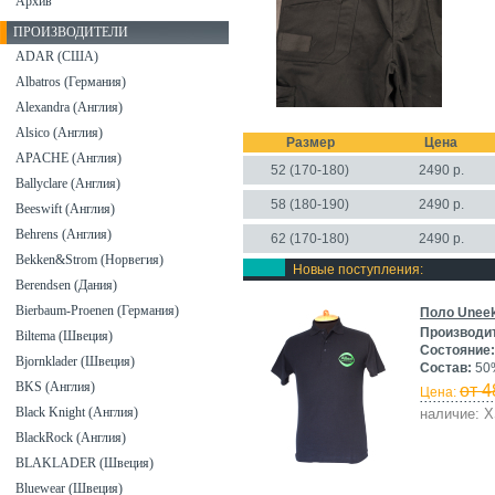
Архив
ПРОИЗВОДИТЕЛИ
ADAR (США)
Albatros (Германия)
Alexandra (Англия)
Alsico (Англия)
Размер
Цена
APACHE (Англия)
52 (170-180)
2490
р.
Ballyclare (Англия)
58 (180-190)
2490 р.
Beeswift (Англия)
Behrens (Англия)
62 (170-180)
2490 р.
Bekken&Strom (Норвегия)
Новые поступления:
Berendsen (Дания)
Bierbaum-Proenen (Германия)
Поло Uneek
Производи
Biltema (Швеция)
Состояние:
Bjornklader (Швеция)
Состав:
50%
BKS (Англия)
от 4
Цена:
Black Knight (Англия)
наличие: X
BlackRock (Англия)
BLAKLADER (Швеция)
Bluewear (Швеция)