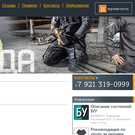
Отзывы
Правила
Контакты
Информация
корзина пуста
Информация
Описание состояний
Б/У
ВАЖНО!!! Описание
состояний Б/У, С хранения,
сорт 2 итд.
Рекомендации по
уходу за вещами