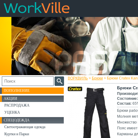
ВОРКВИЛЬ
>
Брюки
> Брюки Cratex Kans
Брюки Cra
ПОПОЛНЕНИЕ
Производи
АКЦИИ
Состояние:
Состав:
65%
РАСПРОДАЖА
Брюки рабо
УЦЕНКА
Молния мет
СПЕЦОДЕЖДА
Множество 
Светоотражающая одежда
Пояс имеет
Куртки и Парки
Карманы дл