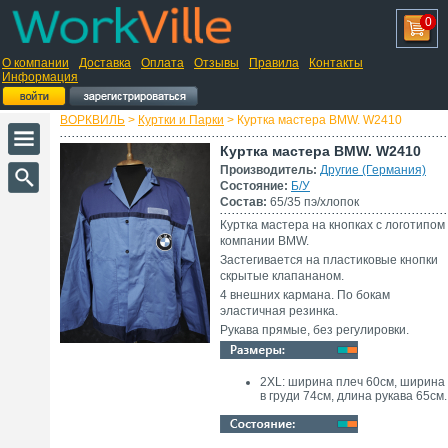
0
О компании
Доставка
Оплата
Отзывы
Правила
Контакты
Информация
ВОРКВИЛЬ
>
Куртки и Парки
> Куртка мастера BMW. W2410
Куртка мастера BMW. W2410
Производитель:
Другие (Германия)
Состояние:
Б/У
Состав:
65/35 пэ/хлопок
Куртка мастера на кнопках с логотипом
компании BMW.
Застегивается на пластиковые кнопки
скрытые клапананом.
4 внешних кармана. По бокам
эластичная резинка.
Рукава прямые, без регулировки.
2XL: ширина плеч 60см, ширина
в груди 74см, длина рукава 65см.