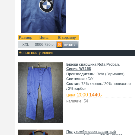
Размер
Цена
В корзину
XXL
3000
720
р.
Новые поступления:
Брюки сварщика Rofa Proban.
Синие. W3158
Производитель:
Rofa (Германия)
Состояние:
Б/У
Состав:
78% хлопок / 20% полиэстер
/ 2% карбон
2000
1440
Цена:
.-
наличие: 54
Полукомбинезон защитный