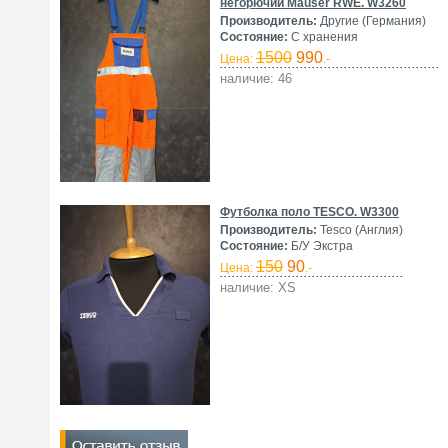
негорючий Mauser RWE. W3260
Производитель:
Другие (Германия)
Состояние:
С хранения
1500
990
Цена:
.-
наличие: 46
Футболка поло TESCO. W3300
Производитель:
Tesco (Англия)
Состояние:
Б/У Экстра
150
90
Цена:
.-
наличие: XS