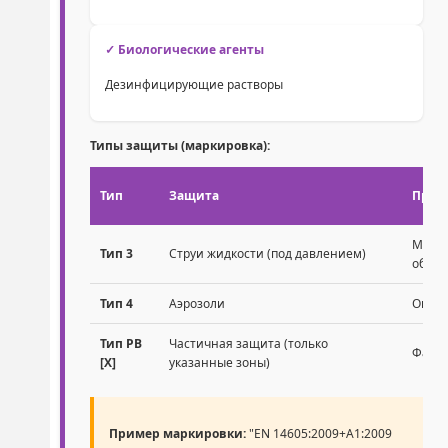
✓ Биологические агенты
Дезинфицирующие растворы
Типы защиты (маркировка):
Тип
Защита
Прим
Мойка
Тип 3
Струи жидкости (под давлением)
обору
Тип 4
Аэрозоли
Окрас
Тип PB
Частичная защита (только
Фарту
[X]
указанные зоны)
Пример маркировки:
"EN 14605:2009+A1:2009