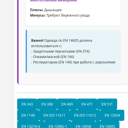
Многослойные мембраны
Плюсы:
Дышащие
Минусы:
Требуют бережного ухода
Важно!
Одежда по EN 14605 должна
использоваться с:
- Защитными перчатками (EN 374)
- Очками/маской (EN 166)
- Респиратором (EN 149) при работе с аэрозолями
EN 343
EN 388
EN 469
EN 471
EN 531
EN 1149
EN ISO 11611
EN ISO 11612
EN 13034
EN 13274-4
EN 13982-1
EN 14058
EN 14605